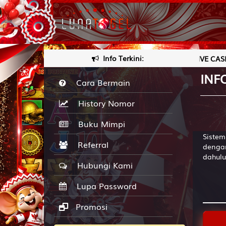
Info Terkini:
TOGEL BANDAR TOGEL, LIVE CASINO & SLOT TERBAIK DAN TERP
INF
Cara Bermain
History Nomor
Buku Mimpi
Siste
Referral
denga
dahulu
Hubungi Kami
Lupa Password
Promosi