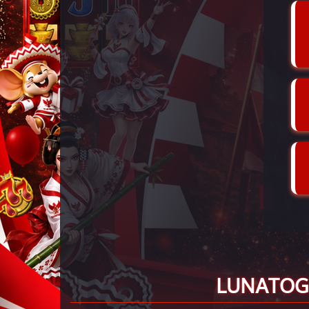
LUNATOGEL