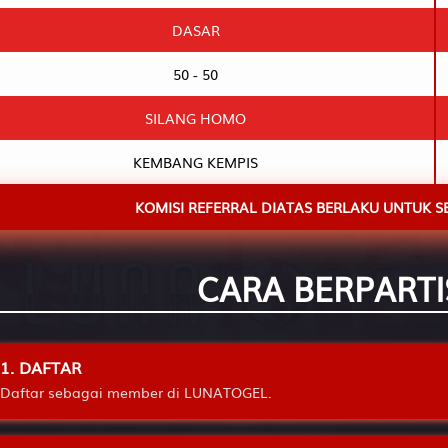
DASAR
50 - 50
SILANG HOMO
KEMBANG KEMPIS
KOMISI REFERRAL DIATAS BERLAKU UNTUK 
CARA BERPARTI
1. DAFTAR
Daftar sebagai member di LUNATOGEL.