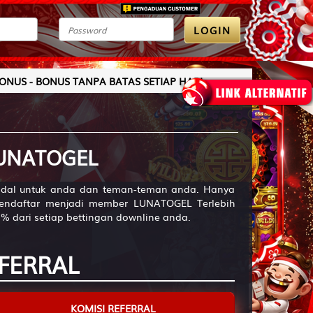
LOGIN
TIAP HARI.
ALTERNATIF1
ALTERNATIF2
LUNATOGEL
ALTERNATIF3
odal untuk anda dan teman-teman anda. Hanya
endaftar menjadi member LUNATOGEL Terlebih
 dari setiap bettingan downline anda.
EFERRAL
KOMISI REFERRAL