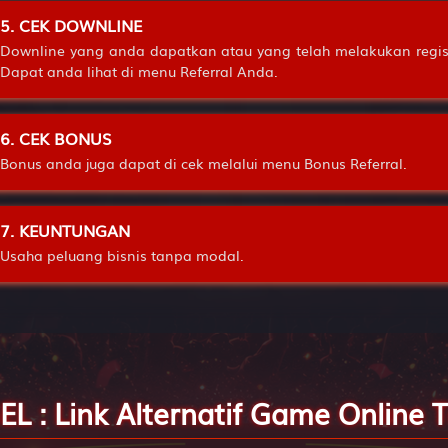
5. CEK DOWNLINE
Downline yang anda dapatkan atau yang telah melakukan regist
Dapat anda lihat di menu Referral Anda.
6. CEK BONUS
Bonus anda juga dapat di cek melalui menu Bonus Referral.
7. KEUNTUNGAN
Usaha peluang bisnis tanpa modal.
 : Link Alternatif Game Online 