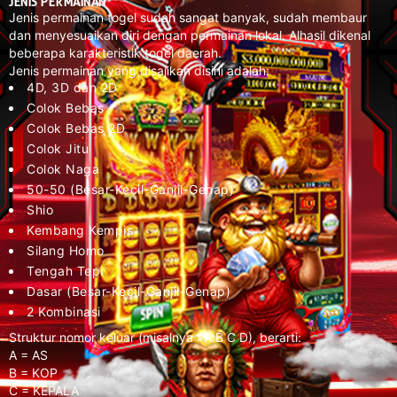
JENIS
PERMAINAN
Jenis permainan togel sudah sangat banyak, sudah membaur
dan menyesuaikan diri dengan permainan lokal. Alhasil dikenal
beberapa karakteristik togel daerah.
Jenis permainan yang disajikan disini adalah:
4D, 3D dan 2D
Colok Bebas
Colok Bebas 2D
Colok Jitu
Colok Naga
50-50 (Besar-Kecil-Ganjil-Genap)
Shio
Kembang Kempis
Silang Homo
Tengah Tepi
Dasar (Besar-Kecil-Ganjil-Genap)
2 Kombinasi
Struktur nomor keluar (misalnya : A B C D), berarti:
A = AS
B = KOP
C = KEPALA